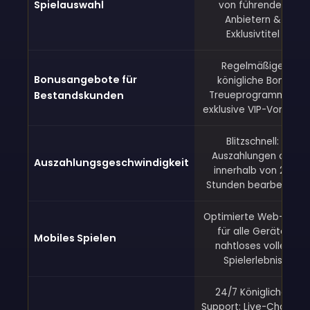
Spielauswahl
von führenden
Anbietern &
Exklusivtitel
Regelmäßige
Bonusangebote für
königliche Boni,
Bestandskunden
Treueprogramm &
exklusive VIP-Vorteile
Blitzschnell:
Auszahlungen oft
Auszahlungsgeschwindigkeit
innerhalb von 24
Stunden bearbeitet
Optimierte Web-App
für alle Geräte,
Mobiles Spielen
nahtloses volles
Spielerlebnis
24/7 Königlicher
Support: Live-Chat, E-