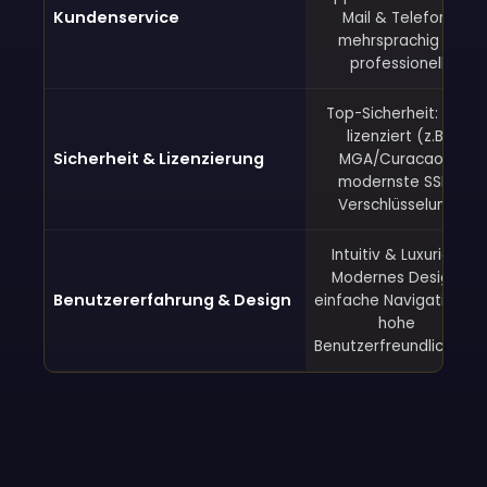
Kundenservice
Mail & Telefon,
mehrsprachig &
professionell
Top-Sicherheit: Voll
lizenziert (z.B.
Sicherheit & Lizenzierung
MGA/Curacao),
modernste SSL-
Verschlüsselung
Intuitiv & Luxuriös:
Modernes Design,
Benutzererfahrung & Design
einfache Navigation &
hohe
Benutzerfreundlichkeit