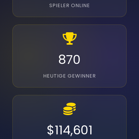
SPIELER ONLINE
892
HEUTIGE GEWINNER
$124,567