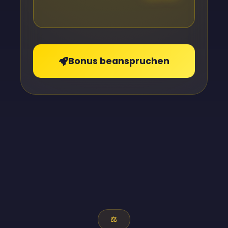
Bonus beanspruchen
⚖️