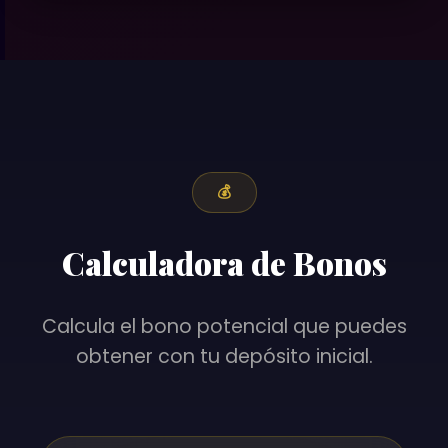
💰
Calculadora de Bonos
Calcula el bono potencial que puedes
obtener con tu depósito inicial.