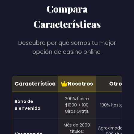
Compara
Características
Descubre por qué somos tu mejor
opción de casino online.
Característica
Nosotros
Otros
200% hasta
Bono de
$1000 + 100
100% hasta $30
Bienvenida
Giros Gratis
Más de 2000
Aproximadament
títulos:
Variedad de