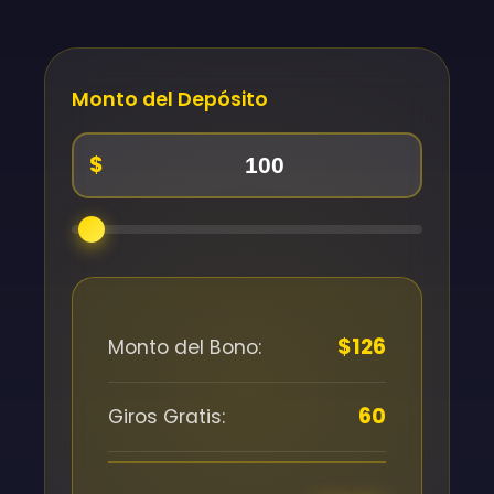
Monto del Depósito
$
$126
Monto del Bono:
60
Giros Gratis: