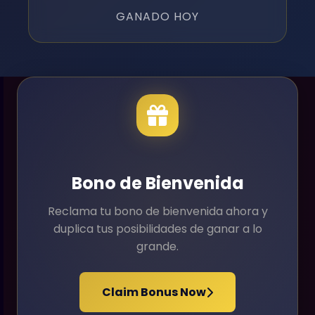
GANADO HOY
Bono de Bienvenida
Reclama tu bono de bienvenida ahora y
duplica tus posibilidades de ganar a lo
grande.
Claim Bonus Now