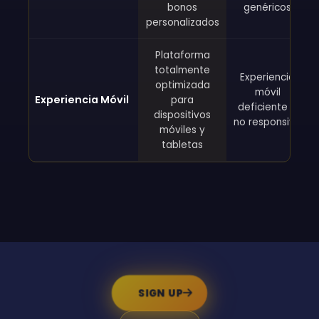
bonos
genéricos
personalizados
Plataforma
totalmente
Experiencia
optimizada
móvil
Experiencia Móvil
para
deficiente o
dispositivos
no responsiva
móviles y
tabletas
SIGN UP