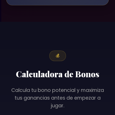
💰
Calculadora de Bonos
Calcula tu bono potencial y maximiza
tus ganancias antes de empezar a
jugar.