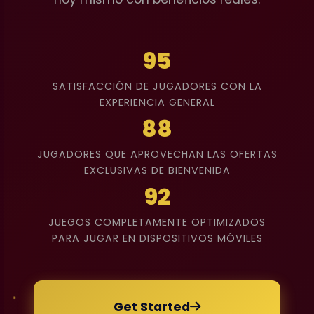
95
SATISFACCIÓN DE JUGADORES CON LA
EXPERIENCIA GENERAL
88
JUGADORES QUE APROVECHAN LAS OFERTAS
EXCLUSIVAS DE BIENVENIDA
92
JUEGOS COMPLETAMENTE OPTIMIZADOS
PARA JUGAR EN DISPOSITIVOS MÓVILES
Get Started