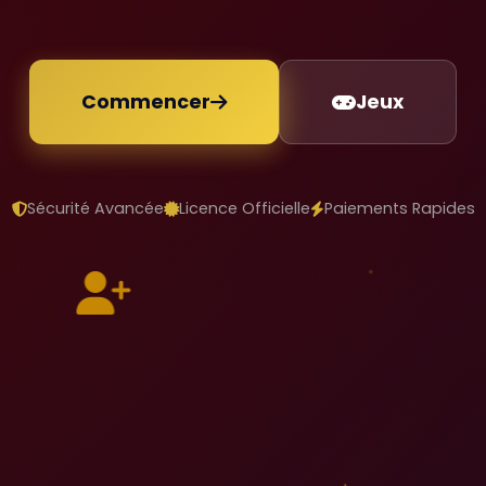
Commencer
Jeux
Sécurité Avancée
Licence Officielle
Paiements Rapides