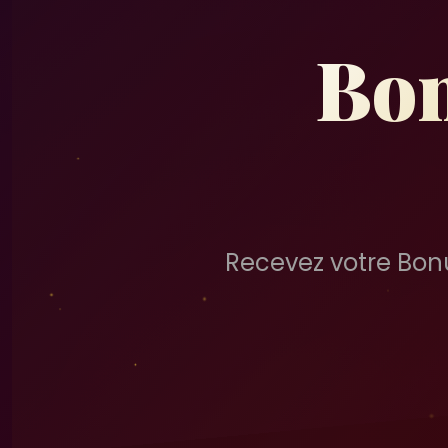
Bon
Recevez votre Bon