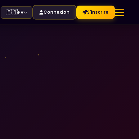
🇫🇷
Connexion
S'inscrire
FR