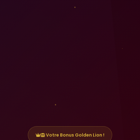
🦁 Votre Bonus Golden Lion !